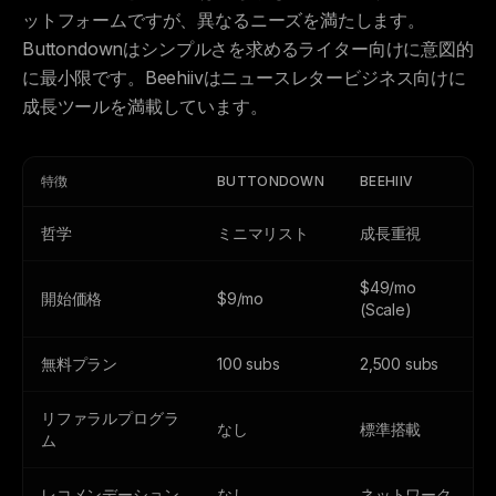
ットフォームですが、異なるニーズを満たします。
Buttondownはシンプルさを求めるライター向けに意図的
に最小限です。Beehiivはニュースレタービジネス向けに
成長ツールを満載しています。
特徴
BUTTONDOWN
BEEHIIV
哲学
ミニマリスト
成長重視
$49/mo
開始価格
$9/mo
(Scale)
無料プラン
100 subs
2,500 subs
リファラルプログラ
なし
標準搭載
ム
レコメンデーション
なし
ネットワーク