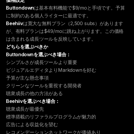
価格設定
Buttondown
は基本有料機能で$9/moと手頃です。予算
に制約のある個人ライターに最適です。
Beehiiv
は寛大な無料プラン（2,500 subs）があります
が、有料プランは$49/moに跳ね上がります。この価格
は含まれる成長ツールを反映しています。
どちらを選ぶべきか
Buttondownを選ぶべき場合：
シンプルさが成長ツールより重要
ビジュアルエディタよりMarkdownを好む
予算が主な懸念事項
クリーンなツールを重視する開発者
聴衆成長の他の方法がある
Beehiivを選ぶべき場合：
聴衆成長が最優先
標準搭載のリファラルプログラムが魅力的
広告による収益化を望む
レコメンデーションネットワークが価値あり