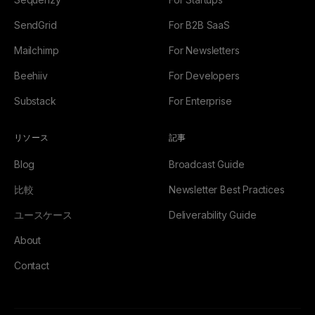
SendGrid
For B2B SaaS
Mailchimp
For Newsletters
Beehiiv
For Developers
Substack
For Enterprise
リソース
記事
Blog
Broadcast Guide
比較
Newsletter Best Practices
ユースケース
Deliverability Guide
About
Contact