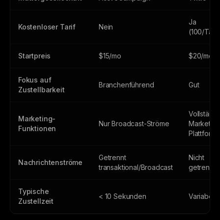
Ja
Kostenloser Tarif
Nein
(100/Tag)
Startpreis
$15/mo
$20/mo
Fokus auf
Branchenführend
Gut
Zustellbarkeit
Vollständ
Marketing-
Nur Broadcast-Ströme
Marketing
Funktionen
Plattform
Getrennt
Nicht
Nachrichtenströme
transaktional/Broadcast
getrennt
Typische
< 10 Sekunden
Variabel
Zustellzeit