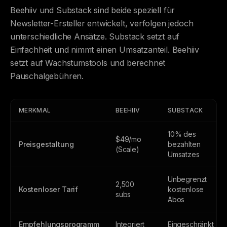
Beehiiv und Substack sind beide speziell für
Newsletter-Ersteller entwickelt, verfolgen jedoch
unterschiedliche Ansätze. Substack setzt auf
Einfachheit und nimmt einen Umsatzanteil. Beehiiv
setzt auf Wachstumstools und berechnet
Pauschalgebühren.
MERKMAL
BEEHIIV
SUBSTACK
10% des
$49/mo
Preisgestaltung
bezahlten
(Scale)
Umsatzes
Unbegrenzt
2,500
Kostenloser Tarif
kostenlose
subs
Abos
Empfehlungsprogramm
Integriert
Eingeschränkt