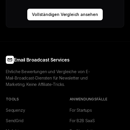
Vollständigen Vergleich ansehen
Email Broadcast Services
Ehrliche Bewertungen und Vergleiche von E-
Mail-Broadcast-Diensten für Newsletter und
Marketing. Keine Affiliate-Tricks.
TOOLS
ANWENDUNGSFÄLLE
Sequenzy
For Startups
SendGrid
For B2B SaaS