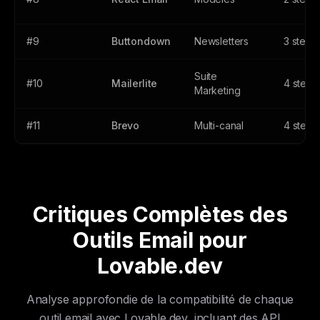
#9
Buttondown
Newsletters
3 steps
Suite
#10
Mailerlite
4 steps
Marketing
#11
Brevo
Multi-canal
4 steps
Critiques Complètes des
Outils Email pour
Lovable.dev
Analyse approfondie de la compatibilité de chaque
outil email avec Lovable.dev, incluant des API