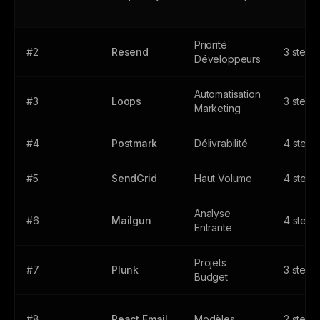
Priorité
#2
Resend
3 steps
Développeurs
Automatisation
#3
Loops
3 steps
Marketing
#4
Postmark
Délivrabilité
4 steps
#5
SendGrid
Haut Volume
4 steps
Analyse
#6
Mailgun
4 steps
Entrante
Projets
#7
Plunk
3 steps
Budget
#8
React Email
Modèles
2 steps