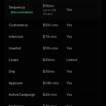
$19/mo
Sequenzy
Yes
(up to 20k
(Recomendado)
emails)
Customer.io
$100+/mo
Yes
Intercom
$74+/mo
Yes
Userlist
$100+/mo
Yes
Loops
$49/mo
Limited
Drip
$39/mo
Yes
Appcues
$249+/mo
Yes
ActiveCampaign
$49+/mo
Yes