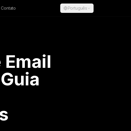
Contato
Português
 Email
 Guia
s