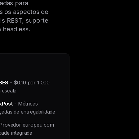
tadas para
s os aspectos de
PIs REST, suporte
 headless.
SES
- $0.10 por 1.000
 escala
kPost
- Métricas
adas de entregabilidade
Provedor europeu com
dade integrada