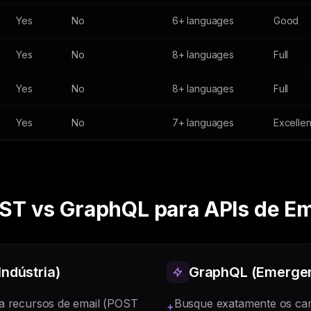
Yes
No
6+ languages
Good
Yes
No
8+ languages
Full
Yes
No
8+ languages
Full
Yes
No
7+ languages
Excellen
ST vs GraphQL para APIs de Em
ndústria)
GraphQL (Emergen
a recursos de email (POST
Busque exatamente os ca
+