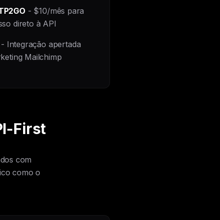
TP2GO
- $10/mês para
sso direto à API
- Integração apertada
keting Mailchimp
I-First
tados com
tico como o