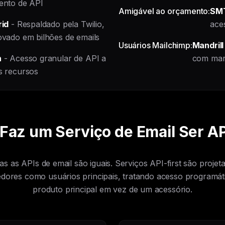
ento de API
Amigável ao orçamento:
SM
id
- Respaldado pela Twilio,
ace
vado em bilhões de emails
Usuários Mailchimp:
Mandrill
n
- Acesso granular de API a
com mar
s recursos
Faz um Serviço de Email Ser AP
s as APIs de email são iguais. Serviços API-first são proje
dores como usuários principais, tratando acesso programá
produto principal em vez de um acessório.