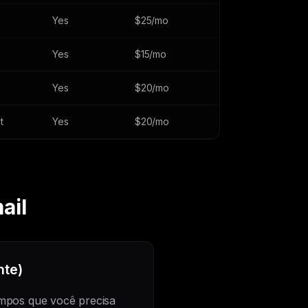
Yes
$25/mo
Yes
$15/mo
Yes
$20/mo
t
Yes
$20/mo
ail
te)
mpos que você precisa