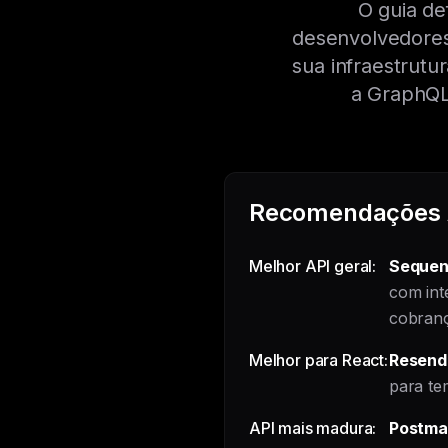
O guia de
desenvolvedores
sua infraestrutu
a GraphQL
Recomendações A
Melhor API geral:
Sequen
com int
cobran
Melhor para React:
Resend
para te
API mais madura:
Postma