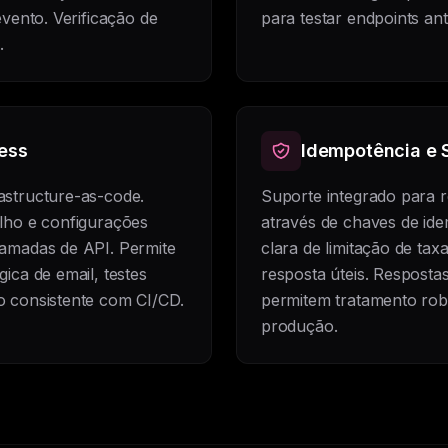
evento. Verificação de
para testar endpoints an
.
ess
Idempotência e 
astructure-as-code.
Suporte integrado para r
alho e configurações
através de chaves de i
hamadas de API. Permite
clara de limitação de ta
ica de email, testes
resposta úteis. Respostas
o consistente com CI/CD.
permitem tratamento rob
produção.