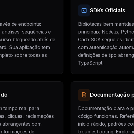
SDKs Oficiais
avés de endpoints:
Bibliotecas bem mantidas
, análises, sequências e
principais: Node.js, Pyt
urso bloqueado atrás de
Cada SDK segue os idioms
rd. Sua aplicação tem
com autenticação autom
pleto sobre todas as
definições de tipo abran
TypeScript.
udo
Documentação p
m tempo real para
Documentação clara e p
ras, cliques, reclamações
código funcionais. Refer
s abrangentes com
início rápido, padrões c
informações de
troubleshooting. Explora