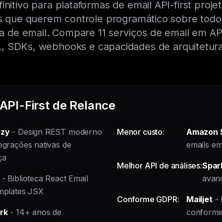
finitivo para plataformas de email API-first proje
 que querem controle programático sobre todo
ra de email. Compare 11 serviços de email em A
, SDKs, webhooks e capacidades de arquitetura
PI-First de Relance
zy
- Design REST moderno
Menor custo:
Amazon 
egrações nativas de
emails em
ça
Melhor API de análises:
Spar
- Biblioteca React Email
avanç
mplates JSX
Conforme GDPR:
Mailjet
- 
rk
- 14+ anos de
conformi