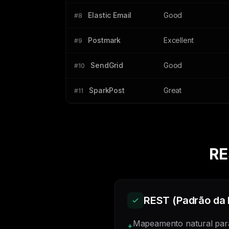
Elastic Email
Good
#8
Postmark
Excellent
#9
SendGrid
Good
#10
SparkPost
Great
#11
RE
REST (Padrão da I
Mapeamento natural par
+