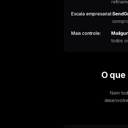
refinam
Escala empresarial:
SendGr
compro
Mais controle:
Mailgu
todos o
O que 
Nem toda
desenvolve