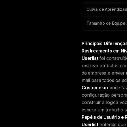
Curva de Aprendiza
Tamanho de Equipe 
Principais Diferença
Rastreamento em Nív
Userlist
foi construí
rastrear atributos e
da empresa e enviar 
mail para todos os ad
Customer.io
pode faz
configuração personal
construir a lógica vo
espere um trabalho si
Papéis de Usuário e
Userlist
entende que 