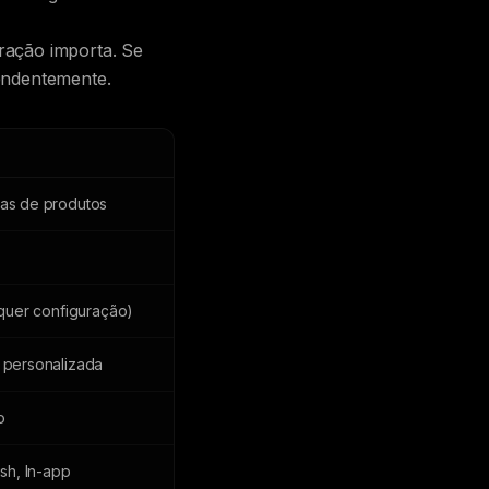
ração importa. Se
endentemente.
as de produtos
equer configuração)
 personalizada
o
sh, In-app