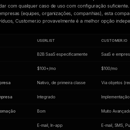
dar com qualquer caso de uso com configuração suficiente.
empresas (equipes, organizações, companhias), esta compa
víduos, Customer.io provavelmente é a melhor opção indep
USERLIST
CUSTOMER.IO
B2B SaaS especificamente
SaaS e empres
$100+/mo
$100/mo
presa
Nativo, de primeira classe
Via objetos (r
mpresa
Integrado
Implementação
tomação
Bom
Muito Avançad
E-mail, In-app
E-mail, SMS, Pu