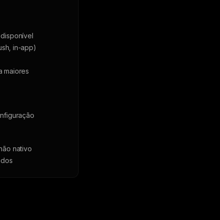
disponível
ush, in-app)
a maiores
nfiguração
não nativo
ados