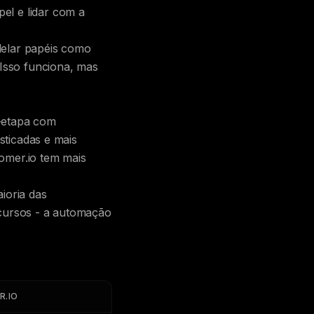
el e lidar com a
delar papéis como
 Isso funciona, mas
-etapa com
sticadas e mais
omer.io tem mais
ioria das
ecursos - a automação
R.IO