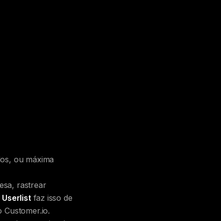
dos, ou máxima
sa, rastrear
,
Userlist
faz isso de
 Customer.io.