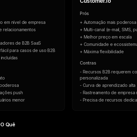
Customer.io
Prós
vo em nível de empresa
+ Automação mais poderosa 
 e relacionamentos
+ Multi-canal (e-mail, SMS, p
+ Melhor preço em escala
dadores de B2B SaaS
+ Comunidade e ecossistem
fácil para casos de uso B2B
+ Máxima flexibilidade
incluídas
Contras
- Recursos B2B requerem co
ato
personalizada
 poderosa
- Curva de aprendizado alta
cações push
- Rastreamento de empresa 
uários menor
- Precisa de recursos dedic
 O Quê