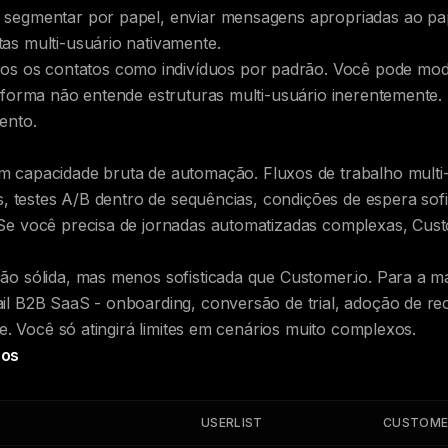
segmentar por papel, enviar mensagens apropriadas ao pap
as multi-usuário nativamente.
dos os contatos como indivíduos por padrão. Você pode mo
taforma não entende estruturas multi-usuário inerentemente.
ento.
 capacidade bruta de automação. Fluxos de trabalho multi
as, testes A/B dentro de sequências, condições de espera sofi
Se você precisa de jornadas automatizadas complexas, Cust
 sólida, mas menos sofisticada que Customer.io. Para a ma
il B2B SaaS - onboarding, conversão de trial, adoção de r
nte. Você só atingirá limites em cenários muito complexos.
ços
S
USERLIST
CUSTOME