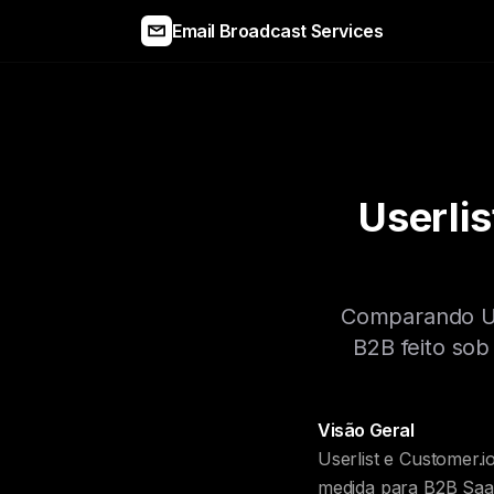
Email Broadcast Services
Userlis
Comparando Us
B2B feito sob
Visão Geral
Userlist e Customer.
medida para B2B SaaS