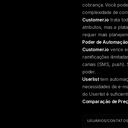
cobrança. Você pode 
complexidade de cont
Customer.io
trata to
atributos, mas a pla
requer mais planejam
Poder de Automação
Customer.io
vence em
ramificações ilimitad
canais (SMS, push). 
poder.
Userlist
tem automação
necessidades de e-ma
do Userlist é suficie
Comparação de Pre
USUÁRIOS/CONTATO