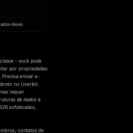
ados ideais
classe - você pode
ntar por propriedades
Precisa enviar e-
ireto no Userlist.
 mas requer
ruturas de dados e
B2B sofisticados,
embros, contatos de