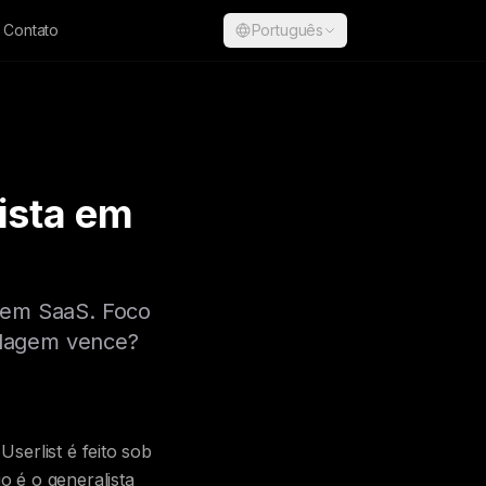
Contato
Português
lista em
 em SaaS. Foco
ordagem vence?
serlist é feito sob
 é o generalista