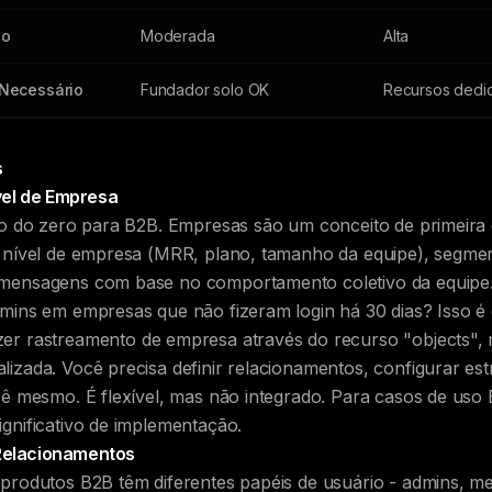
do
Moderada
Alta
Necessário
Fundador solo OK
Recursos dedic
s
el de Empresa
do do zero para B2B. Empresas são um conceito de primeira 
m nível de empresa (MRR, plano, tamanho da equipe), segme
mensagens com base no comportamento coletivo da equipe. 
mins em empresas que não fizeram login há 30 dias? Isso é d
er rastreamento de empresa através do recurso "objects",
izada. Você precisa definir relacionamentos, configurar est
cê mesmo. É flexível, mas não integrado. Para casos de uso 
gnificativo de implementação.
 Relacionamentos
produtos B2B têm diferentes papéis de usuário - admins, m