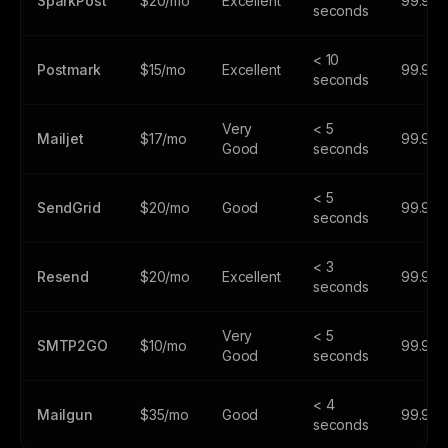
SparkPost
$20/mo
Excellent
99.99
seconds
< 10
Postmark
$15/mo
Excellent
99.99
seconds
Very
< 5
Mailjet
$17/mo
99.9%
Good
seconds
< 5
SendGrid
$20/mo
Good
99.95
seconds
< 3
Resend
$20/mo
Excellent
99.99
seconds
Very
< 5
SMTP2GO
$10/mo
99.9%
Good
seconds
< 4
Mailgun
$35/mo
Good
99.99
seconds