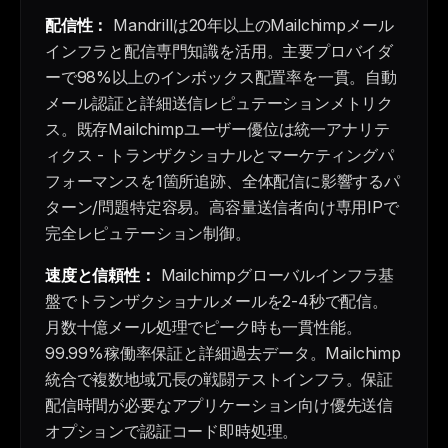
配信性：
Mandrillは20年以上のMailchimpメール
インフラと配信専門知識を活用。主要プロバイダ
ーで98%以上のインボックス配置率を一貫。自動
メール認証と詳細送信レピュテーションメトリク
ス。既存Mailchimpユーザー優位は統一アナリテ
ィクス - トランザクショナルとマーケティングパ
フォーマンスを1箇所追跡、全体配信に影響するパ
ターン/問題特定容易。高容量送信者向け専用IPで
完全レピュテーション制御。
速度と信頼性：
Mailchimpグローバルインフラ基
盤でトランザクショナルメールを2-4秒で配信。
月数十億メール処理でピーク時も一貫性能。
99.99%稼働率保証と詳細過去データ。Mailchimp
統合で複数地域冗長の戦闘テストインフラ。保証
配信時間が必要なアプリケーション向け優先送信
オプションで認証コード即時処理。