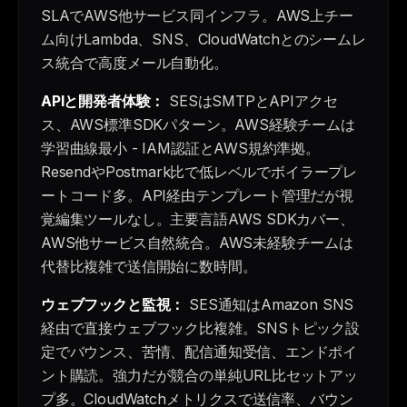
SLAでAWS他サービス同インフラ。AWS上チー
ム向けLambda、SNS、CloudWatchとのシームレ
ス統合で高度メール自動化。
APIと開発者体験：
SESはSMTPとAPIアクセ
ス、AWS標準SDKパターン。AWS経験チームは
学習曲線最小 - IAM認証とAWS規約準拠。
ResendやPostmark比で低レベルでボイラープレ
ートコード多。API経由テンプレート管理だが視
覚編集ツールなし。主要言語AWS SDKカバー、
AWS他サービス自然統合。AWS未経験チームは
代替比複雑で送信開始に数時間。
ウェブフックと監視：
SES通知はAmazon SNS
経由で直接ウェブフック比複雑。SNSトピック設
定でバウンス、苦情、配信通知受信、エンドポイ
ント購読。強力だが競合の単純URL比セットアッ
プ多。CloudWatchメトリクスで送信率、バウン