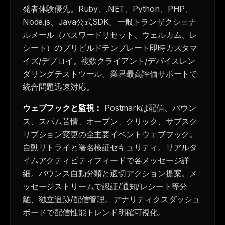
発者体験優先。Ruby、.NET、Python、PHP、
Node.js、Java公式SDK。一般トランザクショナ
ルメール（パスワードリセット、ウェルカム、レ
シート）のプリビルドテンプレート即時カスタマ
イズ/デプロイ。複数クライアント/デバイスレン
ダリングテストツール。業界最高評価サポートで
統合問題迅速対応。
ウェブフックと監視：
Postmarkは配信、バウン
ス、スパム苦情、オープン、クリック、サブスク
リプション変更の全主要イベントウェブフック。
自動リトライと署名検証セキュリティ。リアルタ
イムアクティビティフィードで各メッセージ詳
細。バウンス自動分類と適切アクション提案。メ
ッセージストリームで認証/通知/レシート等分
離、独立追跡/配信管理。アナリティクスダッシュ
ボードで配信性能トレンド明確可視化。