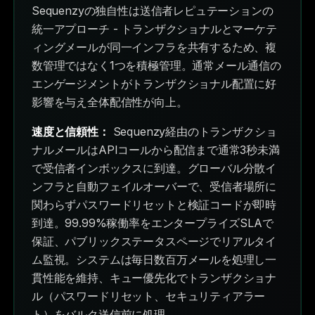
Sequenzyの独自性は送信者レピュテーションの
統一アプローチ - トランザクショナルとマーケテ
ィングメールが同一インフラを共有するため、複
数管理ではなく1つを積極管理。通常メール通信の
エンゲージメントがトランザクショナル配置に好
影響を与え全体配信性が向上。
速度と信頼性：
Sequenzy経由のトランザクショ
ナルメールはAPIコールから配信まで通常3秒未満
で受信者インボックスに到達。グローバル分散イ
ンフラと自動フェイルオーバーで、受信者場所に
関わらずパスワードリセットと検証コードが即時
到達。99.99%稼働率をエンタープライズSLAで
保証、パブリックステータスページでリアルタイ
ム監視。システムは毎日数百万メールを処理し一
貫性能を維持、キュー優先化でトランザクショナ
ル（パスワードリセット、セキュリティアラー
ト）をバルク送信前に処理。