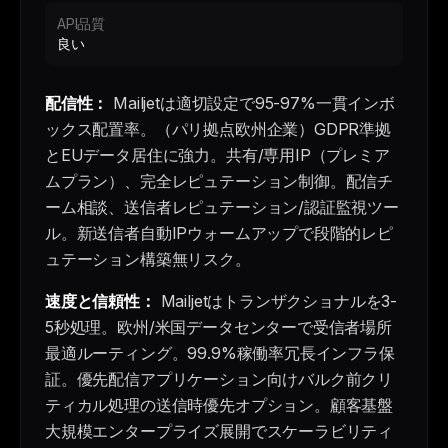
API品質
良い
配信性：
Mailjetは適切設定で95-97%一貫インボ
ックス配置率。（パリ拠点欧州企業）GDPR準拠
とEUデータ居住に強力。共有/専用IP（プレミア
ムプラン）、完全レピュテーション制御。配信チ
ーム相談、送信者レピュテーション/認証監視ツー
ル。新送信者自動IPウォームアップで段階的レピ
ュテーション構築無リスク。
速度と信頼性：
Mailjetはトランザクショナルを3-
5秒処理。欧州/米国データセンターで受信者場所
最適ルーティング。99.9%稼働率冗長インフラ保
証。優先配信アプリケーション向けバルク前クリ
ティカル処理の送信時優先オプション。顧客基盤
大規模エンタープライズ展開でスケーラビリティ