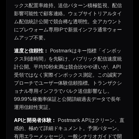
ックス配置率維持。送信パターン積極監視、配信
影響可能性で顧客連絡。ウェブサイトリアルタイ
ム配信統計公開で競合稀な透明性。全アカウント
にプレウォーム専用IPで新規インフラ通常ウォー
ムアップ不要。
速度と信頼性：
Postmarkはキー指標「インボッ
クス到達時間」を先駆け、パブリック配信速度統
計公開。平均10秒未満は競合比やや遅いが、API
受領ではなく実際インボックス測定。この誠実ア
プローチでユーザー体験信頼指標。トランザクシ
ョナル専用インフラでバルク送信影響なし。
99.99%稼働率保証と公開詳細過去データで長年
運用信頼性実証。
APIと開発者体験：
Postmark APIはクリーン、直
感的、極めて詳細ドキュメント。予測パターン、
有用エラーメッセージ、一般シナリオガイドで開