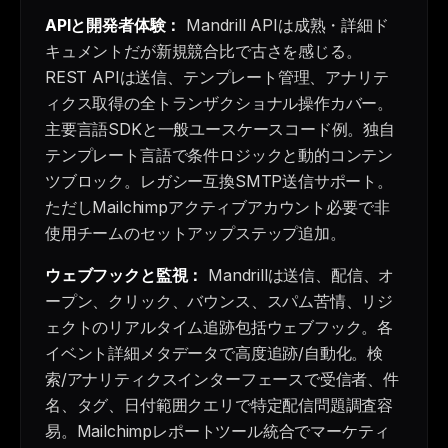
APIと開発者体験：
Mandrill APIは成熟・詳細ド
キュメントだが新規競合比で古さを感じる。
REST APIは送信、テンプレート管理、アナリテ
ィクス取得の全トランザクショナル操作カバー。
主要言語SDKと一般ユースケースコード例。独自
テンプレート言語で条件ロジックと動的コンテン
ツブロック。レガシー互換SMTP送信サポート。
ただしMailchimpアクティブアカウント必要で非
使用チームのセットアップステップ追加。
ウェブフックと監視：
Mandrillは送信、配信、オ
ープン、クリック、バウンス、スパム苦情、リジ
ェクトのリアルタイム追跡包括ウェブフック。各
イベント詳細メタデータで高度追跡/自動化。検
索/アナリティクスインターフェースで受信者、件
名、タグ、日付範囲クエリで特定配信問題調査容
易。Mailchimpレポートツール統合でマーケティ