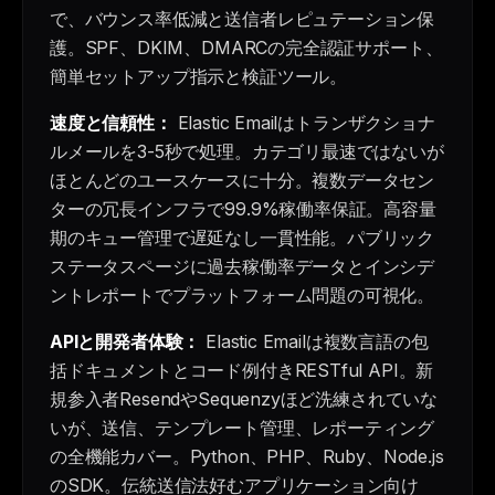
で、バウンス率低減と送信者レピュテーション保
護。SPF、DKIM、DMARCの完全認証サポート、
簡単セットアップ指示と検証ツール。
速度と信頼性：
Elastic Emailはトランザクショナ
ルメールを3-5秒で処理。カテゴリ最速ではないが
ほとんどのユースケースに十分。複数データセン
ターの冗長インフラで99.9%稼働率保証。高容量
期のキュー管理で遅延なし一貫性能。パブリック
ステータスページに過去稼働率データとインシデ
ントレポートでプラットフォーム問題の可視化。
APIと開発者体験：
Elastic Emailは複数言語の包
括ドキュメントとコード例付きRESTful API。新
規参入者ResendやSequenzyほど洗練されていな
いが、送信、テンプレート管理、レポーティング
の全機能カバー。Python、PHP、Ruby、Node.js
のSDK。伝統送信法好むアプリケーション向け