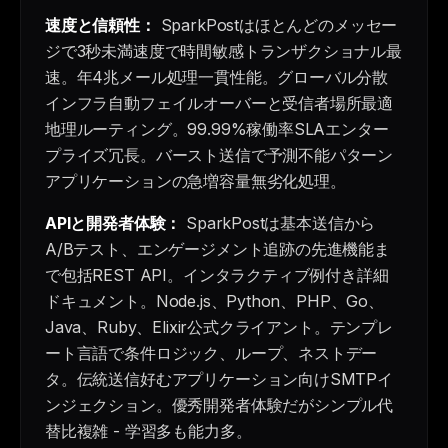
速度と信頼性：
SparkPostはほとんどのメッセー
ジで3秒未満速度で時間敏感トランザクショナル最
速。年4兆メール処理一貫性能。グローバル分散
インフラ自動フェイルオーバーと受信者場所最適
地理ルーティング。99.99%稼働率SLAエンター
プライズ冗長。バースト送信で予測不能パターン
アプリケーションの急増容量無劣化処理。
APIと開発者体験：
SparkPostは基本送信から
A/Bテスト、エンゲージメント追跡の先進機能ま
で包括REST API。インタラクティブ例付き詳細
ドキュメント。Node.js、Python、PHP、Go、
Java、Ruby、Elixir公式クライアント。テンプレ
ート言語で条件ロジック、ループ、ネストデー
タ。伝統送信好むアプリケーション向けSMTPイ
ンジェクション。優秀開発者体験だがシンプル代
替比複雑 - 学習多も能力多。