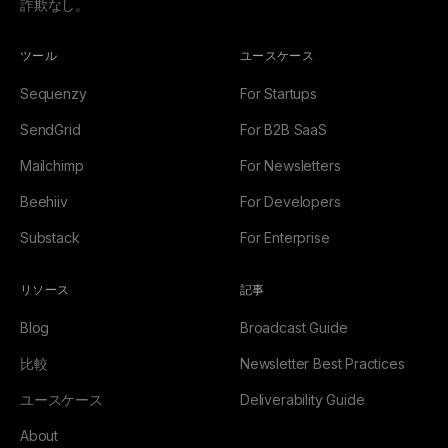
詐欺なし。
ツール
ユースケース
Sequenzy
For Startups
SendGrid
For B2B SaaS
Mailchimp
For Newsletters
Beehiiv
For Developers
Substack
For Enterprise
リソース
記事
Blog
Broadcast Guide
比較
Newsletter Best Practices
ユースケース
Deliverability Guide
About