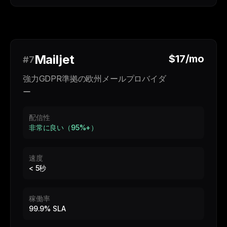
Mailjet
$17/mo
#7
強力GDPR準拠の欧州メールプロバイダ
ー
配信性
非常に良い（95%+）
速度
< 5秒
稼働率
99.9% SLA