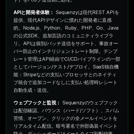
APIと開発者体験：
Sequenzyは現代REST APIを
提供、現代APIデザインに慣れた開発者に直感
的。Node.js、Python、Ruby、PHP、Go、Java
の公式SDK、追加言語のコミュニティライブラ
リ。APIは個別/バッチ送信をサポート、事故オー
バー防止のインテリジェントレート制限。テンプ
レート管理はAPI経由でCI/CDパイプラインの一部
としてバージョン/テスト/デプロイ。SaaS独自機
能：Stripeなどの支払いプロセッサとのネイティ
ブ統合で追加コードなしに支払い処理時レシート
自動生成・送信。
ウェブフックと監視：
Sequenzyのウェブフック
は配信確認、バウンス（ハード/ソフト）、スパム
苦情、オープン、クリックの全メールイベントを
リアルタイム配信。暗号署名で外部偽装イベント
防止。ダッシュボードはメールタイプ別配信率、