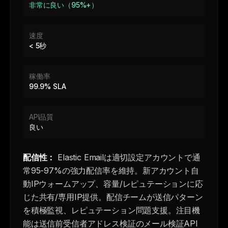
非常に良い（95%+）
速度
< 5秒
稼働率
99.9% SLA
API品質
良い
配信性：
Elastic Emailは適切設定アカウントで通
常95-97%の強力配信率を維持。新アカウント自
動IPウォームアップ、容量/レピュテーションに応
じた共有/専用IP提供。配信チームが送信パターン
を積極監視、レピュテーション問題支援。注目機
能は送信前受信者アドレス検証のメール検証API