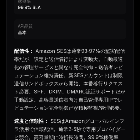
稼働率
99.9% SLA
API品質
基本
配信性：
Amazon SESは通常93-97%の堅実配信
率だが、設定と送信慣行により変動大。自動最適
化の管理サービスと異なり完全制御 - 送信者レピ
ュテーション維持責任。新SESアカウントは制限
送信サンドボックスから開始、本番移行リクエス
ト必要。SPF、DKIM、DMARC認証サポートだが
手動設定。高容量送信者向け自己管理専用IPでレ
ピュテーション完全制御だが積極監視/管理必要。
速度と信頼性：
SESはAmazonグローバルインフ
ラ活用で信頼配信。通常2-5秒で専用プロバイダー
と競合。高容量期に時折長時間。99.9%稼働率