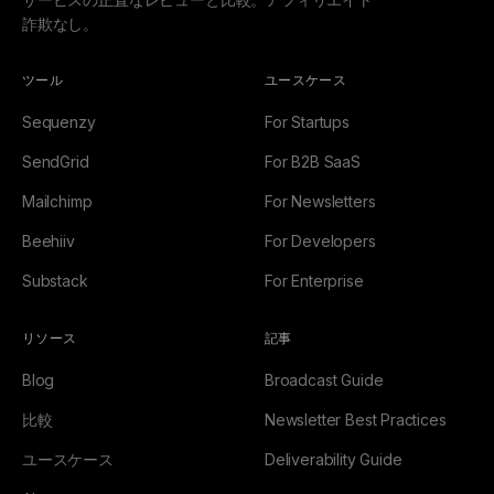
詐欺なし。
ツール
ユースケース
Sequenzy
For Startups
SendGrid
For B2B SaaS
Mailchimp
For Newsletters
Beehiiv
For Developers
Substack
For Enterprise
リソース
記事
Blog
Broadcast Guide
比較
Newsletter Best Practices
ユースケース
Deliverability Guide