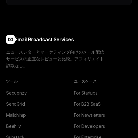
Email Broadcast Services
ニュースレターとマーケティング向けのメール配信
サービスの正直なレビューと比較。アフィリエイト
詐欺なし。
ツール
ユースケース
Sequenzy
For Startups
SendGrid
For B2B SaaS
Mailchimp
For Newsletters
Beehiiv
For Developers
Substack
For Enterprise