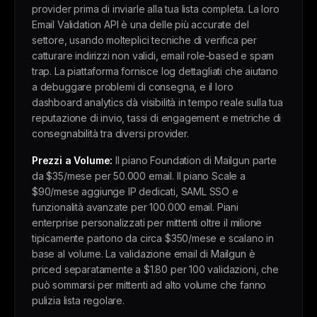
provider prima di inviarle alla tua lista completa. La loro
Email Validation API è una delle più accurate del
settore, usando molteplici tecniche di verifica per
catturare indirizzi non validi, email role-based e spam
trap. La piattaforma fornisce log dettagliati che aiutano
a debuggare problemi di consegna, e il loro
dashboard analytics dà visibilità in tempo reale sulla tua
reputazione di invio, tassi di engagement e metriche di
consegnabilità tra diversi provider.
Prezzi a Volume:
Il piano Foundation di Mailgun parte
da $35/mese per 50.000 email. Il piano Scale a
$90/mese aggiunge IP dedicati, SAML SSO e
funzionalità avanzate per 100.000 email. Piani
enterprise personalizzati per mittenti oltre il milione
tipicamente partono da circa $350/mese e scalano in
base al volume. La validazione email di Mailgun è
priced separatamente a $1.80 per 100 validazioni, che
può sommarsi per mittenti ad alto volume che fanno
pulizia lista regolare.