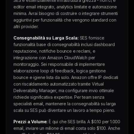
SES è essenzialmente infrastruttura grezza - non c\'è
editor email integrato, analytics limitate e automazione
minima. Avrai bisogno di costruire o integrare strumenti
aggiuntivi per funzionalità che vengono standard con
altri provider.
Consegnabilità su Larga Scala:
SES fornisce
funzionalità base di consegnabilità inclusi dashboard
reputazione, notifiche bounce e reclami, e
integrazione con Amazon CloudWatch per
monitoraggio. Sei responsabile di implementare
elaborazione loop di feedback, logica gestione
bounce e igiene lista da solo. Amazon offre IP dedicati
con riscaldamento automatizzato tramite Virtual
Deliverability Manager, ma configurare invio ottimale
richiede significativa expertise. Per team senza
specialisti email, mantenere la consegnabilità su larga
scala su SES può diventare un lavoro a tempo pieno.
Prezzi a Volume:
È qui che SES brilla. A $0.10 per 1.000
email, inviare un milione di email costa solo $100. Anche