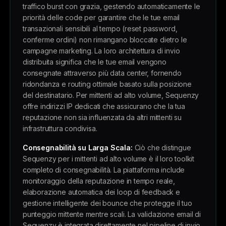
traffico burst con grazia, gestendo automaticamente le
priorità delle code per garantire che le tue email
transazionali sensibili al tempo (reset password,
conferme ordini) non rimangano bloccate dietro le
campagne marketing. La loro architettura di invio
distribuita significa che le tue email vengono
consegnate attraverso più data center, fornendo
ridondanza e routing ottimale basato sulla posizione
del destinatario. Per mittenti ad alto volume, Sequenzy
offre indirizzi IP dedicati che assicurano che la tua
reputazione non sia influenzata da altri mittenti su
infrastruttura condivisa.
Consegnabilità su Larga Scala:
Ciò che distingue
Sequenzy per i mittenti ad alto volume è il loro toolkit
completo di consegnabilità. La piattaforma include
monitoraggio della reputazione in tempo reale,
elaborazione automatica dei loop di feedback e
gestione intelligente dei bounce che protegge il tuo
punteggio mittente mentre scali. La validazione email di
Sequenzy è integrata direttamente nel pipeline di invio,