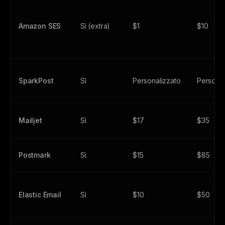
Amazon SES
Sì (extra)
$1
$10
SparkPost
Sì
Personalizzato
Personal
Mailjet
Sì
$17
$35
Postmark
Sì
$15
$85
Elastic Email
Sì
$10
$50