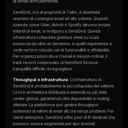
di email annualmente.
SendGrid, ora di proprietà di Twilio, è diventata
sinonimo di consegna email ad alto volume. Quando
aziende come Uber, Airbnb e Spotify devono inviare
miliardi di email, si rivolgono a SendGrid. Questa
infrastruttura collaudata gestisce email su scala
massiccia da oltre un decennio, e quell\'esperienza si
vede nel loro robusto set di funzionalità e affidabilità.
Per organizzazioni dove l\'email è mission-critical, il
track record comprovato di SendGrid fornisce
tranquillità difficile da eguagliare.
Throughput e Infrastruttura:
L\'infrastruttura di
SendGrid è probabilmente la più collaudata del settore.
La loro architettura distribuita si estende su più data
center globali, garantendo alta disponibilità e routing
ottimale. La piattaforma può gestire throughput
sostenuto di milioni di email all\'ora senza problemi. Per
clienti enterprise, SendGrid offre pool di IP dedicati che
possono essere segmentati per tipo di email