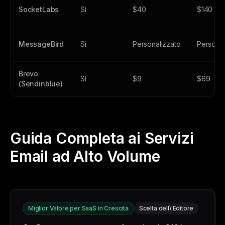
SocketLabs
Sì
$40
$140
MessageBird
Sì
Personalizzato
Personal
Brevo
Sì
$9
$69
(Sendinblue)
Guida Completa ai Servizi
Email ad Alto Volume
Miglior Valore per SaaS in Crescita
Scelta dell\'Editore