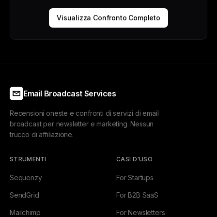
Visualizza Confronto Completo
Email Broadcast Services
Recensioni oneste e confronti di servizi di email
broadcast per newsletter e marketing. Nessun
trucco di affiliazione.
STRUMENTI
CASI D'USO
Sequenzy
For Startups
SendGrid
For B2B SaaS
Mailchimp
For Newsletters