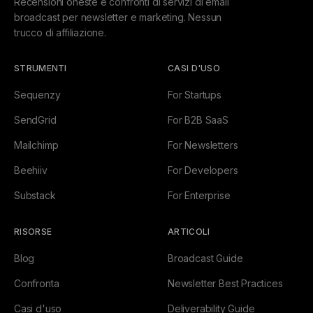
Recensioni oneste e confronti di servizi di email
broadcast per newsletter e marketing. Nessun
trucco di affiliazione.
STRUMENTI
CASI D'USO
Sequenzy
For Startups
SendGrid
For B2B SaaS
Mailchimp
For Newsletters
Beehiiv
For Developers
Substack
For Enterprise
RISORSE
ARTICOLI
Blog
Broadcast Guide
Confronta
Newsletter Best Practices
Casi d'uso
Deliverability Guide