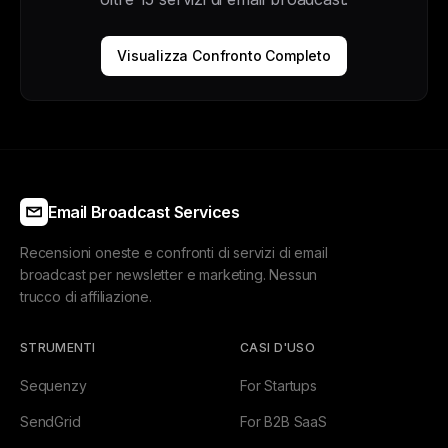
Visualizza Confronto Completo
Email Broadcast Services
Recensioni oneste e confronti di servizi di email
broadcast per newsletter e marketing. Nessun
trucco di affiliazione.
STRUMENTI
CASI D'USO
Sequenzy
For Startups
SendGrid
For B2B SaaS