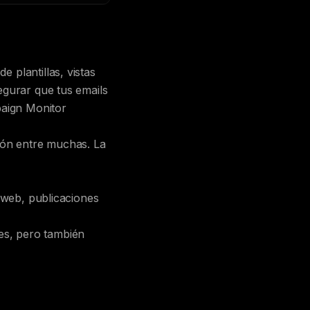
 plantillas, vistas
egurar que tus emails
paign Monitor
ión entre muchas. La
s web, publicaciones
es, pero también