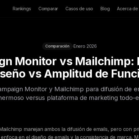
Rankings
Comparar
Casos de uso
Blog
Acerca de
·
Enero 2026
Comparación
n Monitor vs Mailchimp:
iseño vs Amplitud de Func
paign Monitor y Mailchimp para difusión de em
hermoso versus plataforma de marketing todo-
ailchimp manejan ambos la difusión de emails, pero con prio
nfoca en el diseño de emails y la consistencia de marca. Ma