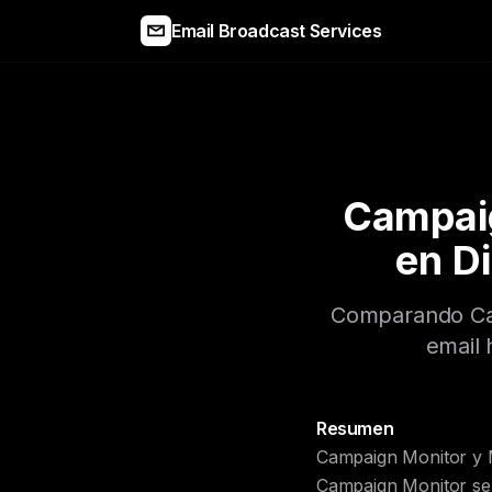
Email Broadcast Services
Campaig
en D
Comparando Cam
email 
Resumen
Campaign Monitor y M
Campaign Monitor se e