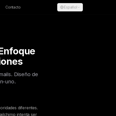
Contacto
Español
 Enfoque
iones
ails. Diseño de
en-uno.
ridades diferentes.
ilchimp intenta ser