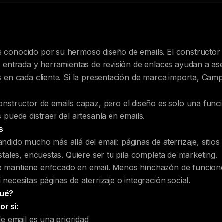
 conocido por su hermoso diseño de emails. El constructor de
e entrada y herramientas de revisión de enlaces ayudan a as
s en cada cliente. Si la presentación de marca importa, Cam
onstructor de emails capaz, pero el diseño es solo una func
 puede distraer del artesanía en emails.
s
ndido mucho más allá del email: páginas de aterrizaje, sitio
stales, encuestas. Quiere ser tu pila completa de marketing.
 mantiene enfocado en email. Menos hinchazón de funcion
necesitas páginas de aterrizaje o integración social.
Qué?
r si:
de email es una prioridad